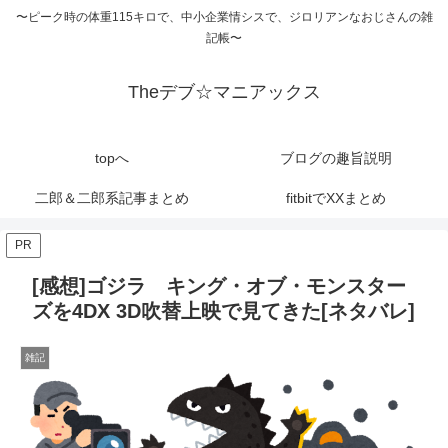
〜ピーク時の体重115キロで、中小企業情シスで、ジロリアンなおじさんの雑
記帳〜
Theデブ☆マニアックス
topへ
ブログの趣旨説明
二郎＆二郎系記事まとめ
fitbitでXXまとめ
PR
[感想]ゴジラ キング・オブ・モンスター
ズを4DX 3D吹替上映で見てきた[ネタバレ]
雑記