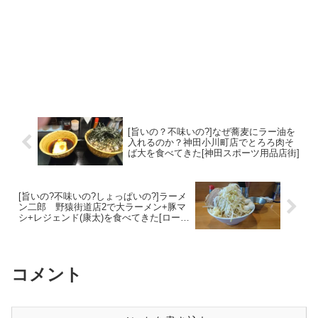
[旨いの？不味いの?]なぜ蕎麦にラー油を
入れるのか？神田小川町店でとろろ肉そ
ば大を食べてきた[神田スポーツ用品店街]
[旨いの?不味いの?しょっぱいの?]ラーメ
ン二郎 野猿街道店2で大ラーメン+豚マ
シ+レジェンド(康太)を食べてきた[ローカ
ルルール]
コメント