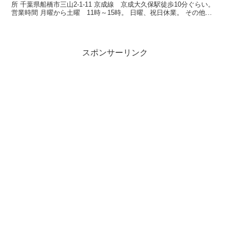
所 千葉県船橋市三山2-1-11 京成線 京成大久保駅徒歩10分ぐらい。
営業時間 月曜から土曜 11時～15時。 日曜、祝日休業。 その他、
不定休業も結構あります。 とい...
スポンサーリンク