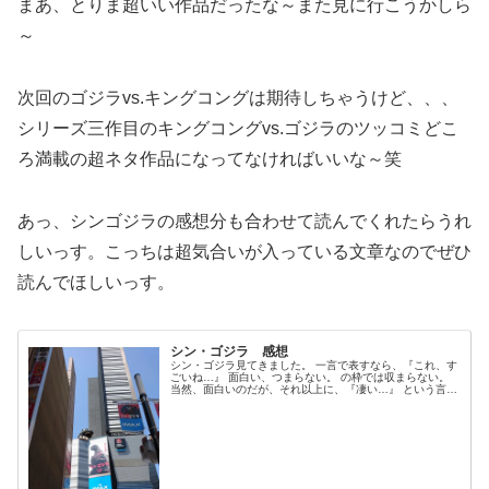
まあ、とりま超いい作品だったな～また見に行こうかしら
～
次回のゴジラvs.キングコングは期待しちゃうけど、、、
シリーズ三作目のキングコングvs.ゴジラのツッコミどこ
ろ満載の超ネタ作品になってなければいいな～笑
あっ、シンゴジラの感想分も合わせて読んでくれたらうれ
しいっす。こっちは超気合いが入っている文章なのでぜひ
読んでほしいっす。
シン・ゴジラ 感想
シン・ゴジラ見てきました。 一言で表すなら、『これ、す
ごいね…』 面白い、つまらない。 の枠では収まらない。
当然、面白いのだが、それ以上に、『凄い…』 という言葉
が似合う。 現実（ニッポン） 対 虚構（ゴジラ） のキ
ャッチコピー通り。 本