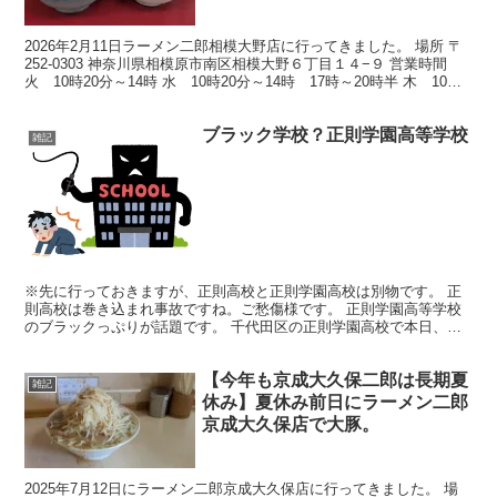
日】
2026年2月11日ラーメン二郎相模大野店に行ってきました。 場所 〒
252-0303 神奈川県相模原市南区相模大野６丁目１４−９ 営業時間
火 10時20分～14時 水 10時20分～14時 17時～20時半 木 10時
20分～14時 1...
ブラック学校？正則学園高等学校
雑記
※先に行っておきますが、正則高校と正則学園高校は別物です。 正
則高校は巻き込まれ事故ですね。ご愁傷様です。 正則学園高等学校
のブラックっぷりが話題です。 千代田区の正則学園高校で本日、私
学教員ユニオンに加盟した同校の先生たち約20名が「理事...
【今年も京成大久保二郎は長期夏
雑記
休み】夏休み前日にラーメン二郎
京成大久保店で大豚。
2025年7月12日にラーメン二郎京成大久保店に行ってきました。 場