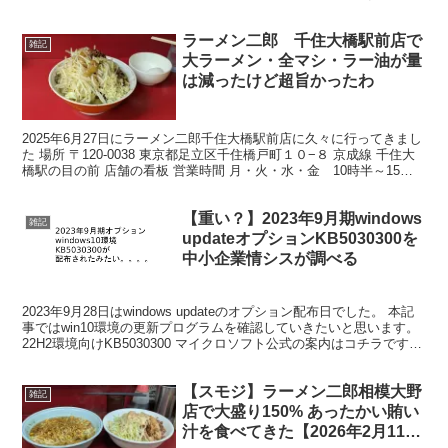
不定休業も結構あります。 とい...
ラーメン二郎 千住大橋駅前店で
雑記
大ラーメン・全マシ・ラー油が量
は減ったけど超旨かったわ
2025年6月27日にラーメン二郎千住大橋駅前店に久々に行ってきまし
た 場所 〒120-0038 東京都足立区千住橋戸町１０−８ 京成線 千住大
橋駅の目の前 店舗の看板 営業時間 月・火・水・金 10時半～15時
半 土曜はテイクアウトのみ ...
【重い？】2023年9月期windows
雑記
updateオプションKB5030300を
中小企業情シスが調べる
2023年9月28日はwindows updateのオプション配布日でした。 本記
事ではwin10環境の更新プログラムを確認していきたいと思います。
22H2環境向けKB5030300 マイクロソフト公式の案内はコチラです。
今回のハイライ...
【スモジ】ラーメン二郎相模大野
雑記
店で大盛り150% あったかい賄い
汁を食べてきた【2026年2月11