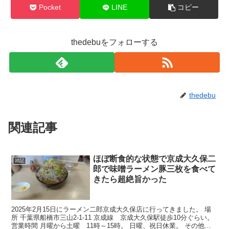
Pocket
LINE
コピー
thedebuをフォローする
thedebu
関連記事
ほぼ断食的な状態で京成大久保二
雑記
郎で味噌ラーメン豚三枚を食べて
きたら超絶旨かった
2025年2月15日にラーメン二郎京成大久保店に行ってきました。 場
所 千葉県船橋市三山2-1-11 京成線 京成大久保駅徒歩10分ぐらい。
営業時間 月曜から土曜 11時～15時。 日曜、祝日休業。 その他、