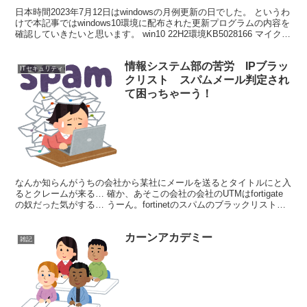
update】
日本時間2023年7月12日はwindowsの月例更新の日でした。 というわ
けで本記事ではwindows10環境に配布された更新プログラムの内容を
確認していきたいと思います。 win10 22H2環境KB5028166 マイクロ
ソフト公式の...
情報システム部の苦労 IPブラッ
ITセキュリティ
クリスト スパムメール判定され
て困っちゃーう！
なんか知らんがうちの会社から某社にメールを送るとタイトルにと入
るとクレームが来る… 確か、あそこの会社の会社のUTMはfortigate
の奴だった気がする… うーん。fortinetのスパムのブラックリストに
載っちゃったか？？？ 調べよう。...
カーンアカデミー
雑記