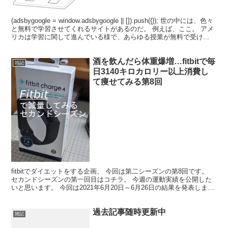
(adsbygoogle = window.adsbygoogle || []).push({}); 世の中には、色々
と無料で学習させてくれるサイトがあるのだ。 例えば、ここ。 アメ
リカは学習に関して進んでいる様で、あらゆる授業が無料で受け...
酒を飲んだら体重爆増…fitbitで毎
雑記
日3140キロカロリー以上消費し
て痩せてみる第8回
fitbitでダイエットをする企画、 今回は第二シーズンの第8回です。
セカンドシーズンの第一回目はコチラ。 今週の運動実績を公開した
いと思います。 今回は2021年6月20日～6月26日の結果を発表しま
す。 この記事はこんな人向けの記事で...
過去記事随時更新中
雑記