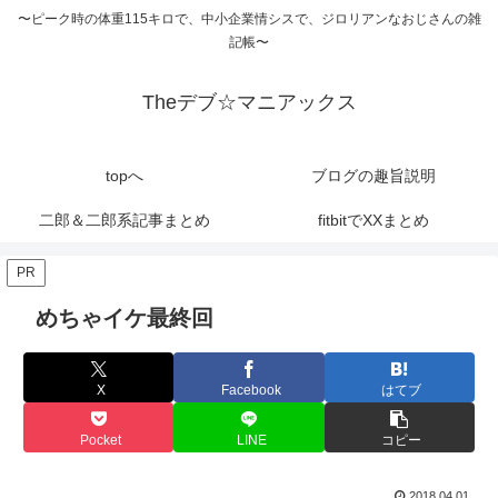
〜ピーク時の体重115キロで、中小企業情シスで、ジロリアンなおじさんの雑
記帳〜
Theデブ☆マニアックス
topへ
ブログの趣旨説明
二郎＆二郎系記事まとめ
fitbitでXXまとめ
PR
めちゃイケ最終回
X
Facebook
はてブ
Pocket
LINE
コピー
2018.04.01