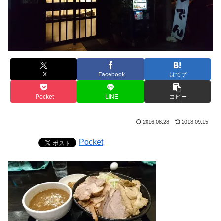
X
Facebook
はてブ
Pocket
LINE
コピー
2016.08.28
2018.09.15
Pocket