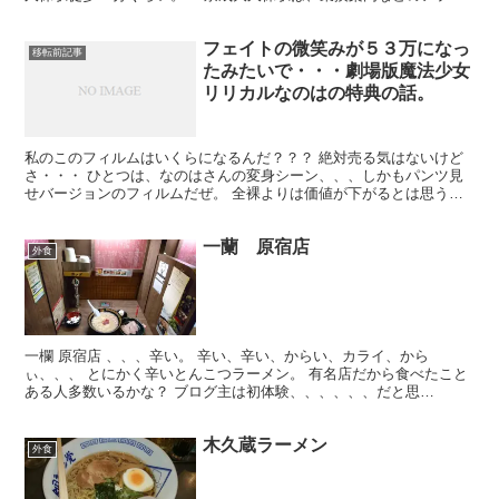
では『京成大久保』と検索しないと検索...
フェイトの微笑みが５３万になっ
移転前記事
たみたいで・・・劇場版魔法少女
リリカルなのはの特典の話。
私のこのフィルムはいくらになるんだ？？？ 絶対売る気はないけど
さ・・・ ひとつは、なのはさんの変身シーン、、、しかもパンツ見
せバージョンのフィルムだぜ。 全裸よりは価値が下がるとは思うけ
どそれなりに値段はつくだろ・・・ どれだけすごいものな...
一蘭 原宿店
外食
一欄 原宿店 、、、辛い。 辛い、辛い、からい、カライ、から
ぃ、、、 とにかく辛いとんこつラーメン。 有名店だから食べたこと
ある人多数いるかな？ ブログ主は初体験、、、、、、だと思
う、、、記憶喪失、、、多分ないと思うけど、、、忘れた。 写真...
木久蔵ラーメン
外食