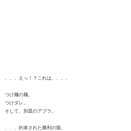
、、、えっ！？これは、、、、
つけ麺の麺。
つけダレ。
そして、別皿のアブラ。
、、、約束された勝利の脂。