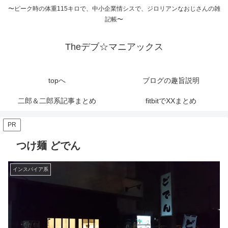
〜ピーク時の体重115キロで、中小企業情シスで、ジロリアンなおじさんの雑
記帳〜
Theデブ☆マニアックス
topへ
ブログの趣旨説明
二郎＆二郎系記事まとめ
fitbitでXXまとめ
PR
つけ麺 どでん
インスパイア系