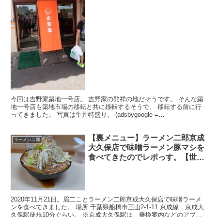
今回は吉野家築地一号店。 吉野家の発祥の地だそうです。 そんな築
地一号店も築地市場の移転と共に移転するそうで、 移転する前に行
ってきました。 写真は牛丼特盛り。 (adsbygoogle =
window.adsbygoogle || []...
【裏メニュー】ラーメン二郎京成
ラーメン二郎
大久保店で味噌ラーメン豚マシを
食べてきたのでレポっす。【世界
一旨い味噌ラーメン】
2020年11月21日。眉二ことラーメン二郎京成大久保店で味噌ラーメ
ンを食べてきました。 場所 千葉県船橋市三山2-1-11 京成線 京成大
久保駅徒歩10分ぐらい。 ※京成大久保駅は、乗換案内などのアプリ