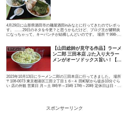
4月29日に山形県酒田市の麺屋酒田inみなとに行ってきたのでレポっ
す。 ……29日のネタを今更？と思うかもだけど、ブログ主が腱鞘炎
になっちゃって、キーパンチが結構しんどいのです。 場所 〒998-
0036 山形県酒田市船場町２丁目３−５ 営...
【山田総帥が見守る作品】ラーメ
ラーメン二郎
ン二郎 三田本店 ぶた入り大ラー
メンがオーソドックス旨い！【平
日 昼の部】
2023年10月13日にラーメン二郎の三田本店に行ってきました。 場所
〒108-0073 東京都港区三田２丁目１６−４ 田町駅から徒歩10分ぐら
い 店の外観 営業日 月～土 8時半～15時 17時～20時 定休日は日・祝
メニュー ラーメ...
スポンサーリンク