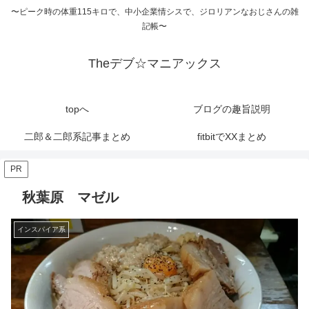
〜ピーク時の体重115キロで、中小企業情シスで、ジロリアンなおじさんの雑
記帳〜
Theデブ☆マニアックス
topへ
ブログの趣旨説明
二郎＆二郎系記事まとめ
fitbitでXXまとめ
PR
秋葉原 マゼル
インスパイア系