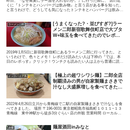
昨日、『なぜ蕎麦にラー油を入れるのか。』に行った際に、 店の近
くに『トンテキとハンバーグは飲み物』と言う店がある事を知った。
と言うわけで、どうしても気になったトンテキとハンバーグは飲み物
に行ってきた。 場所 〒101-0021 東京都千代...
[うまくなった?・並びすぎ?]ラー
ラーメン二郎
メン二郎新宿歌舞伎町店で大ブタ
W+味玉を食べてきたのでレポっ
す[ロット事故・デロ麺・対策]
2019年1月5日に新宿歌舞伎町にあるラーメン二郎に行ってきた。 と
いうわけで、色々とメモ！ レポだけ読みたい人は下枠の『では、本
日のレポっす』クリック！ウンチクも読みたい人は上から普通に読ん
でくださいな。 ■ウンチクをショートカットしてペ...
【極上の超ワシワシ麺】二郎全店
インスパイア系
制覇済みの男が自家製麺まさきで
汁なし大盛豚増しを食べてきた
【東中神】
2022年4月26日立川から青梅線で二駅の自家製麺まさきで汁なしを食
べてきました。 場所 〒196-0031 東京都昭島市福島町１０１１−１３
青梅線 東中神駅から徒歩3分ぐらい 店の外観 営業時間 ローカルル
ール 1.7人以上並んでいれば...
麺屋酒田inみなと
外食