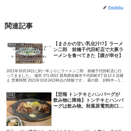
thedebu
関連記事
【まさかの甘い乳化汁!?】ラーメ
ラーメン二郎
ン二郎 前橋千代田町店で大豚ラ
ーメンを食べてきた【腹が幸せ】
2021年10月24日に約一年ぶりにラーメン二郎 前橋千代田町店に行
ってきました。 場所 371-0022 群馬県前橋市千代田町4丁目12-3 店構
え 営業時間 2021年10月24日時点の情報です。 昼の部 10時半～14
時半 夜の部 1...
【悲報 トンテキとハンバーグが
外食
飲み物に降格】トンテキとハンバ
ーグは飲み物。秋葉原電気街口店
でコンボC定食+マシマシニンニ
クを食べてきた【色物な店名なの
に普通に旨い】