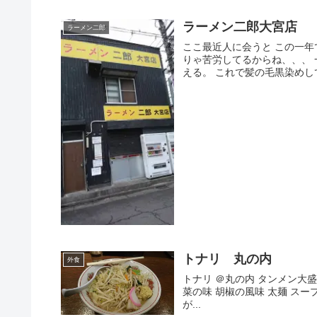
ラーメン二郎大宮店
ラーメン二郎
ここ最近人に会うと この一年
りゃ苦労してるからね、、、 
える。 これで髪の毛黒染めし
トナリ 丸の内
外食
トナリ ＠丸の内 タンメン大盛り (adsb
菜の味 胡椒の風味 太麺 ス
が...