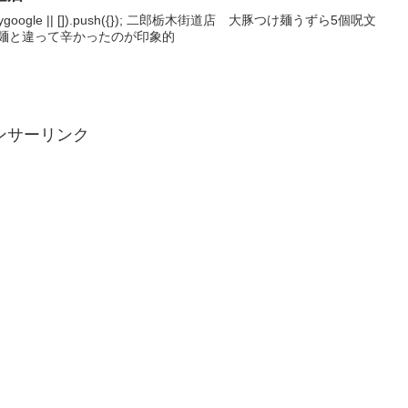
adsbygoogle || []).push({}); 二郎栃木街道店 大豚つけ麺うずら5個呪文
け麺と違って辛かったのが印象的
ンサーリンク