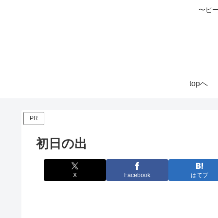
〜ピ
topへ
PR
初日の出
X
Facebook
はてブ