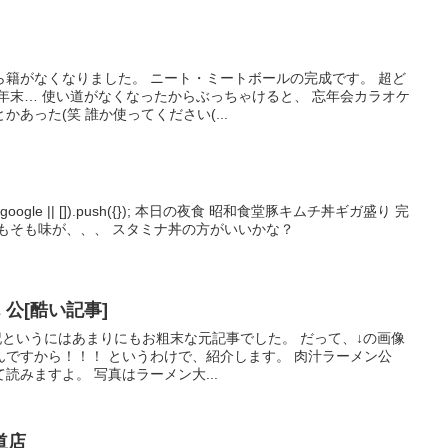
ら籍がなくなりました。 ニート・ミートボールの完成です。 超ど
年末… 使い道がなくなったからぶっちゃけると、 忘年会カラオケ
あった(笑 誰か使ってください(...
adsbygoogle || []).push({}); 本日の夜食 昭和食堂豚キムチ丼ギガ盛り 完
もそも味が、、、 スタミナ丼の方がいいかな？
 公[酷い記事]
…追記というにはあまりにもお粗末な元記事でした。 だって、↓の画像
ですから！！！ というわけで、紹介します。 肉汁ラーメン公
読みますよ。 写真はラーメン大...
道店