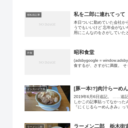
私を二郎に連れてって
移転前記事
本日ついに勤めていた会社か
うでもいいけど 忘年会がない
用にこんなのをさがしていたとか
昭和食堂
外食
(adsbygoogle = window.
食するが、さすがに満腹。 そ
[豚一本!?]肉汁らーめん
インスパイア系
2019年6月6日追記。 …
しかこの記事貼ってなかったん
『にくじるらーめんきみ』って
ラーメン二郎 栃木街
ラーメン二郎