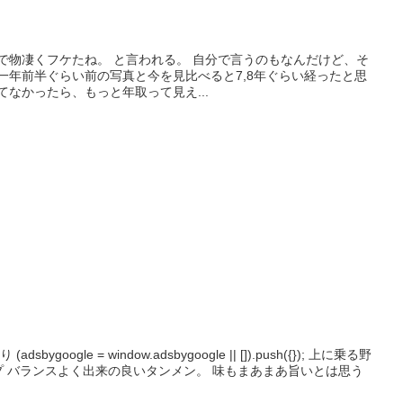
で物凄くフケたね。 と言われる。 自分で言うのもなんだけど、そ
一年前半ぐらい前の写真と今を見比べると7,8年ぐらい経ったと思
てなかったら、もっと年取って見え...
ygoogle = window.adsbygoogle || []).push({}); 上に乗る野
ープ バランスよく出来の良いタンメン。 味もまあまあ旨いとは思う