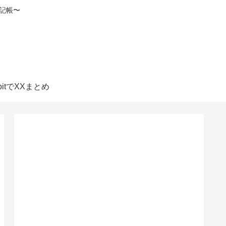
記帳〜
itbitでXXまとめ