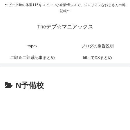
〜ピーク時の体重115キロで、中小企業情シスで、ジロリアンなおじさんの雑
記帳〜
Theデブ☆マニアックス
topへ
ブログの趣旨説明
二郎＆二郎系記事まとめ
fitbitでXXまとめ
N予備校