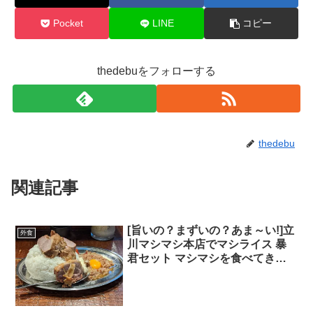
Pocket
LINE
コピー
thedebuをフォローする
thedebu
関連記事
[旨いの？まずいの？あま～い!]立
外食
川マシマシ本店でマシライス 暴
君セット マシマシを食べてきた
[マシライスの作り方のリンクも
あるよ]