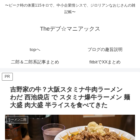
〜ピーク時の体重115キロで、中小企業情シスで、ジロリアンなおじさんの雑
記帳〜
Theデブ☆マニアックス
topへ
ブログの趣旨説明
二郎＆二郎系記事まとめ
fitbitでXXまとめ
PR
吉野家の牛？大阪スタミナ牛肉ラーメン
わだ 西池袋店 で スタミナ爆牛ラーメン 麺
大盛 肉大盛 半ライスを食べてきた
ラーメン二郎