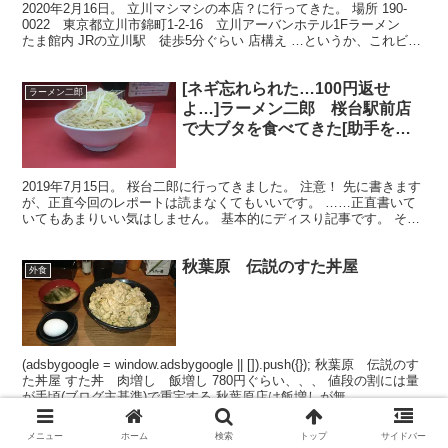
2020年2月16日。 立川マシマシの本店？に行ってきた。 場所 190-
0022 東京都立川市錦町1-2-16 立川アーバンホテル1Fラーメン
たま館内 JRの立川駅 徒歩5分ぐらい 店構え …というか、これビル
の写真だね。。。。。。 こ...
[ネギ忘れられた…100円返せ
ラーメン二郎
よ…]ラーメン二郎 桜台駅前店
で大ブタを食べてきた[助手を何
とかしろ!]
2019年7月15日。 桜台二郎に行ってきました。 注意！ 先に書きます
が、正直今回のレポートは読まなくてもいいです。 ……正直書いて
いてもあまりいい気はしません。 基本的にディスり記事です。 それ
でも良い方は、どうぞ… (adsbygoo...
秋葉原 伝説のすた丼屋
外食
(adsbygoogle = window.adsbygoogle || []).push({}); 秋葉原 伝説のす
た丼屋 すた丼 肉増し 飯増し 780円ぐらい、、、 値段の割には量
が手頃(ブログ主基準)で重宝する 秋葉原店は飯増しが無...
メニュー
ホーム
検索
トップ
サイドバー
【旨い】麺処マゼル(MAZERU)で
インスパイア系