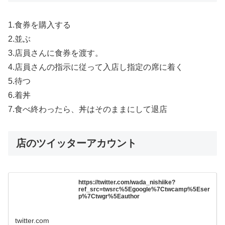
1.食券を購入する
2.並ぶ
3.店員さんに食券を渡す。
4.店員さんの指示に従って入店し指定の席に着く
5.待つ
6.着丼
7.食べ終わったら、丼はそのままにして退店
店のツイッターアカウント
https://twitter.com/wada_nishiike?
ref_src=twsrc%5Egoogle%7Ctwcamp%5Eser
p%7Ctwgr%5Eauthor
twitter.com