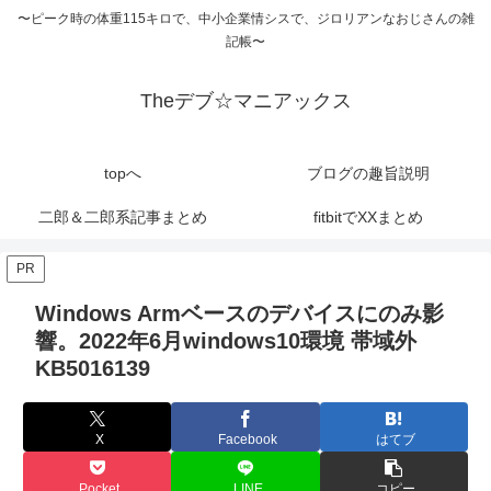
〜ピーク時の体重115キロで、中小企業情シスで、ジロリアンなおじさんの雑
記帳〜
Theデブ☆マニアックス
topへ
ブログの趣旨説明
二郎＆二郎系記事まとめ
fitbitでXXまとめ
PR
Windows Armベースのデバイスにのみ影
響。2022年6月windows10環境 帯域外
KB5016139
X
Facebook
はてブ
Pocket
LINE
コピー