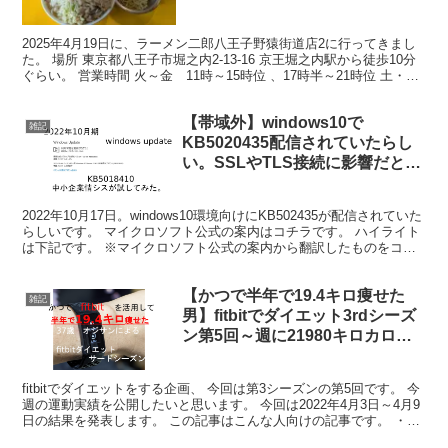
食べてみた
2025年4月19日に、ラーメン二郎八王子野猿街道店2に行ってきまし
た。 場所 東京都八王子市堀之内2-13-16 京王堀之内駅から徒歩10分
ぐらい。 営業時間 火～金 11時～15時位 、17時半～21時位 土・
祝 11時～20時位 日 ...
【帯域外】windows10で
雑記
KB5020435配信されていたらし
い。SSLやTLS接続に影響だと
か…
2022年10月17日。windows10環境向けにKB502435が配信されていた
らしいです。 マイクロソフト公式の案内はコチラです。 ハイライト
は下記です。 ※マイクロソフト公式の案内から翻訳したものをコピ
ペしたものです 一部のタイプの...
【かつで半年で19.4キロ痩せた
雑記
男】fitbitでダイエット3rdシーズ
ン第5回～週に21980キロカロリ
ー以上を使って痩せるぞ～【運動
量を増やしてみたけど…】
fitbitでダイエットをする企画、 今回は第3シーズンの第5回です。 今
週の運動実績を公開したいと思います。 今回は2022年4月3日～4月9
日の結果を発表します。 この記事はこんな人向けの記事です。 ・食
事制限しないジロリアンでも減量で...