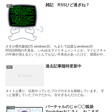
雑記 RS5ひど過ぎね？
雑記
さすが歴代最低OS windows10。 ちまたで話題なwindows10
RS5(1809)の不具合。 いわゆるマイドキュメントとか、マイピクチャ
の中身が消えるというとんでもない不具合があったけど、原因がやっ
とわかったみたい。 …解説見て...
過去記事随時更新中
雑記
タイトル通り、以前やっていたブログのネタを移植しています。 ず
っと放置していたブログだから、古すぎるんだけどね…
バーチャルのじゃ〇〇狐娘
IT関連
Youtuberおじさん ねこます