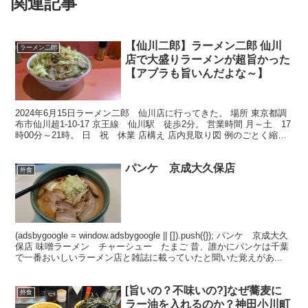
関連記事
【仙川二郎】ラーメン二郎 仙川
ラーメン二郎
店で大盛りラーメンが超旨かった
【アブラも旨いんだよな～】
2024年6月15日ラーメン二郎 仙川店に行ってきた。 場所 東京都調
布市仙川超1-10-17 京王線 仙川駅 徒歩2分。 営業時間 月～土 17
時00分～21時。 日 祝 休業 店構え 店内見取り図 例のごとく縮尺
無茶苦茶。 本当の席数は...
パンケ 京成大久保店
外食
(adsbygoogle = window.adsbygoogle || []).push({}); パンケ 京成大久
保店 味噌ラーメン チャーシュー たまご 昔、誰かにパンケは千葉
で一番おいしいラーメン店と雑誌に載っていたと聞いた覚えがあ...
[旨いの？不味いの?]なぜ蕎麦に
外食
ラー油を入れるのか？神田小川町