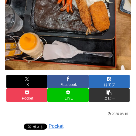
X
Facebook
はてブ
Pocket
LINE
コピー
2020.08.15
Pocket