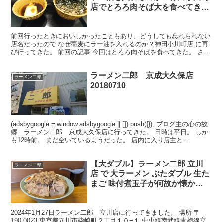
店でとろろ肉そば大を食べてきた
[神田スポーツ用品店街]
前回行ったときにおいしかったこともあり、どうしても忘れられない
店名だったので なぜ蕎麦にラー油を入れるのか？神田小川町店 に再
び行ってきた。 前回の記事 今回はとろろ肉そばを食べてきた。 さっ
そく感想だ～ ローカルルール、場所、メニュー、卓...
ラーメン二郎 京成大久保店
ラーメン二郎
20180710
(adsbygoogle = window.adsbygoogle || []).push({}); ブログ主の心の故
郷 ラーメン二郎 京成大久保店に行ってきた。 日時は平日。 しか
も12時前。 まだ空いているようだった。 店内に入り店主と...
【大ダブル】ラーメン二郎 立川
ラーメン二郎
店 で 大ラーメン ぶたダブル 生た
まご 味付煮玉子が何故か懐かし
旨かった
2024年1月27日ラーメン二郎 立川店に行ってきました。 場所 〒
190-0023 東京都立川市柴崎町２丁目１０−１ 中央線南武線青梅線立