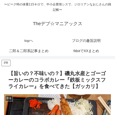
〜ピーク時の体重115キロで、中小企業情シスで、ジロリアンなおじさんの雑
記帳〜
Theデブ☆マニアックス
topへ
ブログの趣旨説明
二郎＆二郎系記事まとめ
fitbitでXXまとめ
PR
【旨いの？不味いの？】磯丸水産とゴーゴ
ーカレーのコラボカレー『鉄板ミックスフ
ライカレー』を食べてきた【ガッカリ】
外食