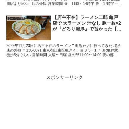
川駅より500m 店の外観 営業時間 昼 11時～14時半 夜 17時半～20
時半 定休日 水曜 祝...
【店主不在】ラーメン二郎 亀戸
ラーメン二郎
店で 大ラーメン 汁なし 豚一枚×2
が『どろり濃厚』で旨かった【助
手営業】
2023年11月23日に店主不在のラーメン二郎亀戸店に行ってきた 場所
店の外観 〒136-0071 東京都江東区亀戸４丁目３５−１７ JR亀戸駅
徒歩5分ぐらい 営業時間 火曜〜日曜 昼の部11:00〜14:00 夜の部
17:30〜21:...
スポンサーリンク