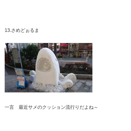
13.さめどぉるま
一言 最近サメのクッション流行りだよね～