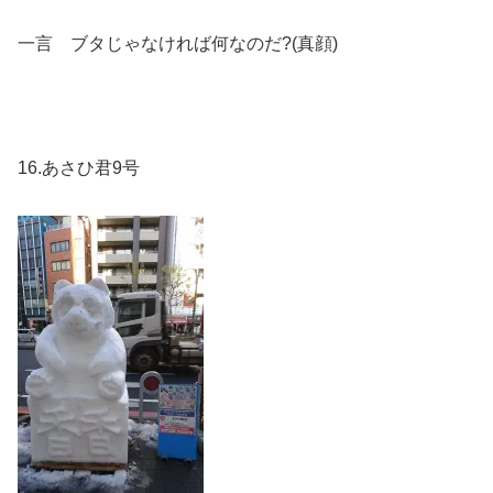
一言 ブタじゃなければ何なのだ?(真顔)
16.あさひ君9号