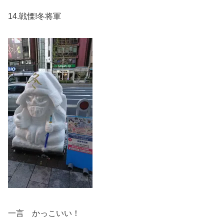
14.戦慄!冬将軍
一言 かっこいい！