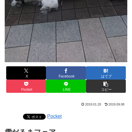
X
Facebook
はてブ
Pocket
LINE
コピー
2019.01.20
2019.09.08
Pocket