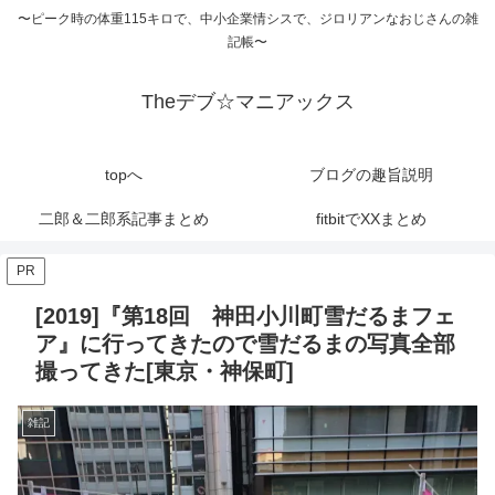
〜ピーク時の体重115キロで、中小企業情シスで、ジロリアンなおじさんの雑
記帳〜
Theデブ☆マニアックス
topへ
ブログの趣旨説明
二郎＆二郎系記事まとめ
fitbitでXXまとめ
PR
[2019]『第18回 神田小川町雪だるまフェ
ア』に行ってきたので雪だるまの写真全部
撮ってきた[東京・神保町]
雑記