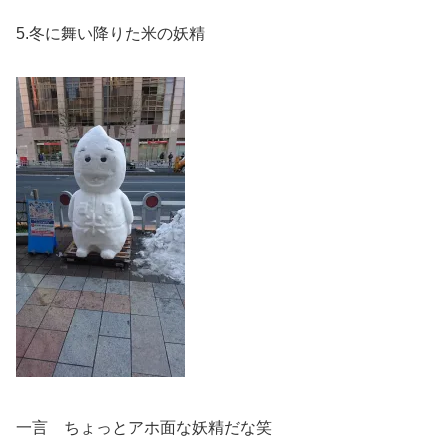
5.冬に舞い降りた米の妖精
一言 ちょっとアホ面な妖精だな笑