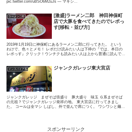
pic.twitter.com/uBSO6M2uJs — マキシ...
[激盛]ラーメン二郎 神田神保町
ラーメン二郎
店で大豚を食べてきたのでレポっ
す[移転・並び方]
2019年1月19日に神保町にあるラーメン二郎に行ってきた。 という
わけで、色々とメモ！ レポだけ読みたい人は下枠の『では、本日の
レポっす』クリック！ウンチクも読みたい人は上から普通に読んでく
ださいな。 ■ウンチクをショートカットしてページ...
ジャンクガレッジ東大宮店
インスパイア系
ジャンクガレッジ まぜそば倍盛り 豚大盛り 味玉 Ｇ系まぜそば
の元祖？でジャンクガレッジ発祥の地。 東大宮店に行ってきまし
た。 コールは全マシ しばし、外で並んで席につく。 ワシワシと麺も
具材もすべて混ぜつつ、下に眠る出汁に麺を絡ませ、口へ...
スポンサーリンク