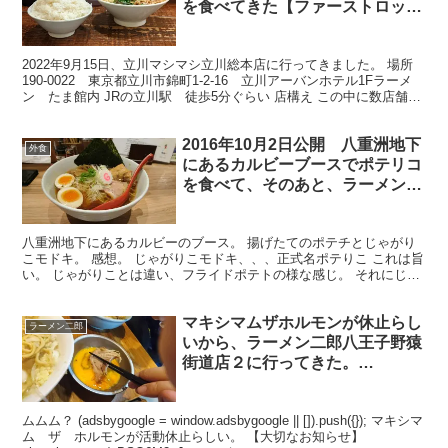
を食べてきた【ファーストロッ
ト】
2022年9月15日、立川マシマシ立川総本店に行ってきました。 場所
190-0022 東京都立川市錦町1-2-16 立川アーバンホテル1Fラーメ
ン たま館内 JRの立川駅 徒歩5分ぐらい 店構え この中に数店舗ラ
ーメン店が入っており、その...
2016年10月2日公開 八重洲地下
外食
にあるカルビーブースでポテリコ
を食べて、そのあと、ラーメンス
トリートのソラノイロで江戸式中
華そばを食べてきた
八重洲地下にあるカルビーのブース。 揚げたてのポテチとじゃがり
こモドキ。 感想。 じゃがりこモドキ、、、正式名ポテりこ これは旨
い。 じゃがりことは違い、フライドポテトの様な感じ。 それにじゃ
がりこパウダー？をかけたような？感じ。 おやつに...
マキシマムザホルモンが休止らし
ラーメン二郎
いから、ラーメン二郎八王子野猿
街道店２に行ってきた。
20180916
ムムム？ (adsbygoogle = window.adsbygoogle || []).push({}); マキシマ
ム ザ ホルモンが活動休止らしい。 【大切なお知らせ】