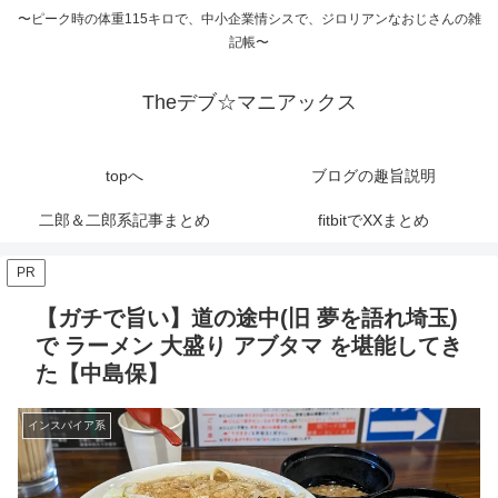
〜ピーク時の体重115キロで、中小企業情シスで、ジロリアンなおじさんの雑
記帳〜
Theデブ☆マニアックス
topへ
ブログの趣旨説明
二郎＆二郎系記事まとめ
fitbitでXXまとめ
PR
【ガチで旨い】道の途中(旧 夢を語れ埼玉)
で ラーメン 大盛り アブタマ を堪能してき
た【中島保】
インスパイア系