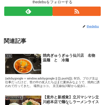
thedebuをフォローする
thedebu
関連記事
焼肉ぎゅうぎゅう仙川店 名物
外食
温麺 と 冷麺
(adsbygoogle = window.adsbygoogle || []).push({}); 8/15。ブログ主は
仕事だったけど、世の中の友人たちはまだ夏休みなようで、焼肉に誘
われて行ってきた。 場所はココ。 京王線仙川駅から徒歩1...
【意外と新感覚】立川マシマシ立
インスパイア系
川総本店で麺なしラーメンライス