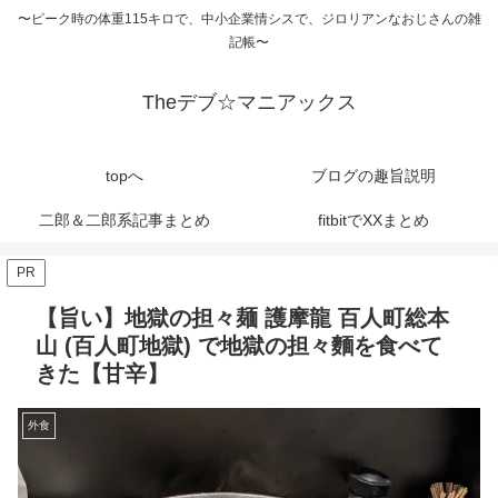
〜ピーク時の体重115キロで、中小企業情シスで、ジロリアンなおじさんの雑
記帳〜
Theデブ☆マニアックス
topへ
ブログの趣旨説明
二郎＆二郎系記事まとめ
fitbitでXXまとめ
PR
【旨い】地獄の担々麺 護摩龍 百人町総本
山 (百人町地獄) で地獄の担々麵を食べて
きた【甘辛】
外食