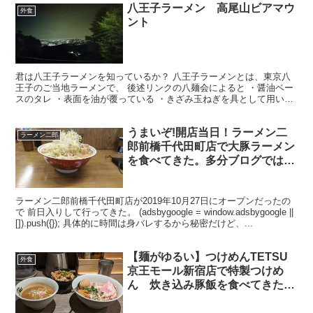
八王子ラーメン 高尾山ビアマウ
外食
ント
君は八王子ラーメンを知っているか？ 八王子ラーメンとは、東京八
王子のご当地ラーメンで、 後述リンクの八麺会によると ・醤油ベー
スのタレ ・表面を油が覆っている ・きざみ玉ねぎを具として用いら
れている というものらしい。 ……玉ねぎトッピング...
うまいぞ!開店当日！ラーメン二
ラーメン二郎
郎前橋千代田町店で大豚ラーメン
を食べてきた。多分ブログでは全
世界最速レポート。
ラーメン二郎前橋千代田町店が2019年10月27日にオープンだったの
で 前日入りして行ってきた。 (adsbygoogle = window.adsbygoogle ||
[]).push({}); 具体的に時間は身バレするから秘密だけど、...
【麺がゆるい】つけめんTETSU
外食
京王モール新宿店で特製つけめ
ん 炊き込み豚飯を食べてきた
【無念】