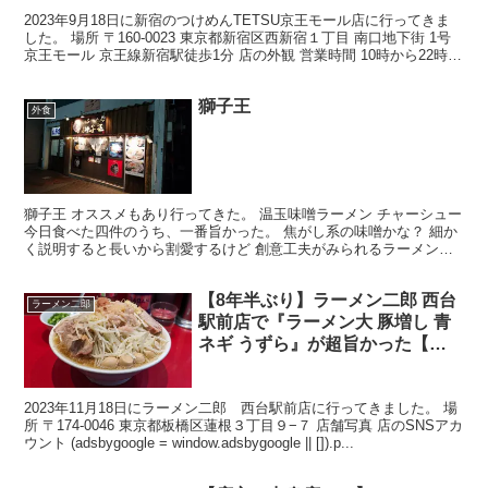
2023年9月18日に新宿のつけめんTETSU京王モール店に行ってきま
した。 場所 〒160-0023 東京都新宿区西新宿１丁目 南口地下街 1号
京王モール 京王線新宿駅徒歩1分 店の外観 営業時間 10時から22時半
(adsbygoo...
獅子王
外食
獅子王 オススメもあり行ってきた。 温玉味噌ラーメン チャーシュー
今日食べた四件のうち、一番旨かった。 焦がし系の味噌かな？ 細か
く説明すると長いから割愛するけど 創意工夫がみられるラーメンだ
った。 豚、スープ、ともによし！ ただ、麺がな...
【8年半ぶり】ラーメン二郎 西台
ラーメン二郎
駅前店で『ラーメン大 豚増し 青
ネギ うずら』が超旨かった【西
台二郎】
2023年11月18日にラーメン二郎 西台駅前店に行ってきました。 場
所 〒174-0046 東京都板橋区蓮根３丁目９−７ 店舗写真 店のSNSアカ
ウント (adsbygoogle = window.adsbygoogle || []).p...