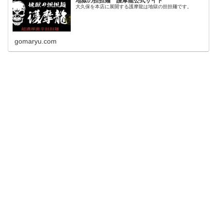
地獄の担担麺 護摩龍公式サイト
大久保を本店に展開する護摩龍は地獄の担担麺です。
gomaryu.com