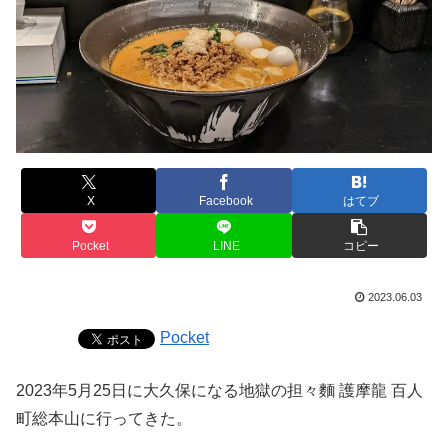
X
Facebook
はてブ
Pocket
LINE
コピー
2023.06.03
Pocket
2023年5月25日に大久保になる地獄の担々麵 護摩龍 百人
町総本山に行ってきた。