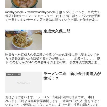
(adsbygoogle = window.adsbygoogle || []).push({}); パンケ 京成大久
保店 味噌ラーメン チャーシュー たまご 昔、誰かにパンケは千葉
で一番おいしいラーメン店と雑誌に載っていたと聞いた覚えがあ...
京成大久保二郎
ラーメン二郎
昨日食べた京成大久保二郎の小豚 どっかのSNSに誰も読まないであ
ろう超長文書いたら読破するものが現れた、、、 恐るべし、、、 以
下 そのどっかのSNSの内容をそのまま転載。 長文を読む気力がある
チャレンジャーだけ読んでください。 ゴトンゴト...
ラーメン二郎 新小金井街道店が
ラーメン二郎
復活！？
おはようございます。 ラーメン二郎新小金井街道店です。 本日
24（日）10時より臨時営業再開します。 近隣の方から注意をうけて
いるので、ご迷惑にならないように、より一層ご注意お願いします。