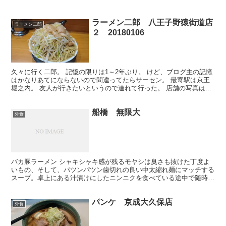
ラーメン二郎 八王子野猿街道店
ラーメン二郎
２ 20180106
久々に行く二郎。 記憶の限りは1～2年ぶり。 けど、ブログ主の記憶
はかなりあてにならないので間違ってたらサーセン。 最寄駅は京王
堀之内。 友人が行きたいというので連れて行った。 店舗の写真は撮
り忘れたけど、早速普通のレポを… 17時頃。 店...
船橋 無限大
外食
バカ豚ラーメン シャキシャキ感が残るモヤシは臭さも抜けた丁度よ
いもの、そして、パツンパツン歯切れの良い中太縮れ麺にマッチする
スープ。卓上にある汁漬けにしたニンニクを食べている途中で随時投
入するとマイルドさが増し味の変化が愉しめる。呑んだ後の...
パンケ 京成大久保店
外食