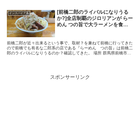
— ラーメン二郎新小金井街道店 (@koganei...
[前橋二郎のライバルになりうる
インスパイア系
か?]全店制覇のジロリアンが らー
めん つの旨で大ラーメンを食べ
てきた[旨いの?不味いの?回転遅
すぎ…]
前橋二郎が近々出来るという事で、取材？を兼ねて前橋に行ってきた
ので前橋でも有名な二郎系の店である『らーめん つの旨』は前橋二
郎のライバルになりうるのか？確認してきた。 場所 群馬県前橋市関
根町2-23-2 最寄り駅は群馬総社駅だけど、ブログ...
スポンサーリンク