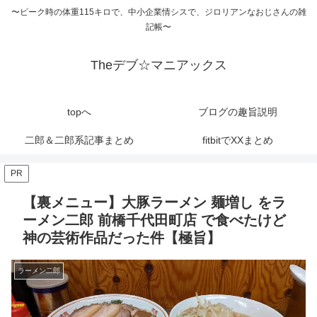
〜ピーク時の体重115キロで、中小企業情シスで、ジロリアンなおじさんの雑
記帳〜
Theデブ☆マニアックス
topへ
ブログの趣旨説明
二郎＆二郎系記事まとめ
fitbitでXXまとめ
PR
【裏メニュー】大豚ラーメン 麺増し をラ
ーメン二郎 前橋千代田町店 で食べたけど
神の芸術作品だった件【極旨】
ラーメン二郎