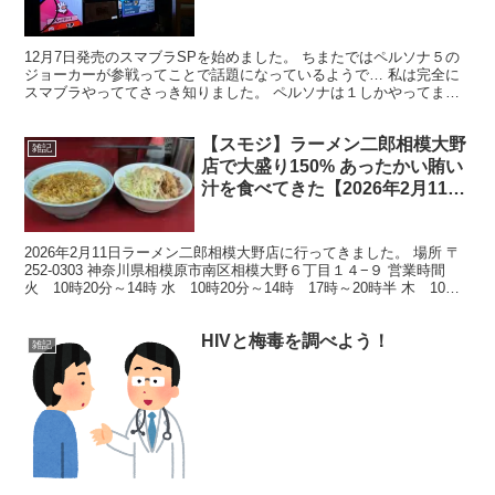
12月7日発売のスマブラSPを始めました。 ちまたではペルソナ５の
ジョーカーが参戦ってことで話題になっているようで… 私は完全に
スマブラやっててさっき知りました。 ペルソナは１しかやってませ
ん……今のポップなゲームを作るアトラスと昔の根暗な...
【スモジ】ラーメン二郎相模大野
雑記
店で大盛り150% あったかい賄い
汁を食べてきた【2026年2月11
日】
2026年2月11日ラーメン二郎相模大野店に行ってきました。 場所 〒
252-0303 神奈川県相模原市南区相模大野６丁目１４−９ 営業時間
火 10時20分～14時 水 10時20分～14時 17時～20時半 木 10時
20分～14時 1...
HIVと梅毒を調べよう！
雑記