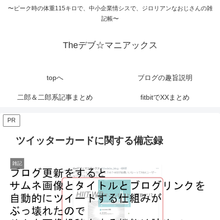
〜ピーク時の体重115キロで、中小企業情シスで、ジロリアンなおじさんの雑
記帳〜
Theデブ☆マニアックス
topへ
ブログの趣旨説明
二郎＆二郎系記事まとめ
fitbitでXXまとめ
PR
ツイッターカードに関する備忘録
雑記