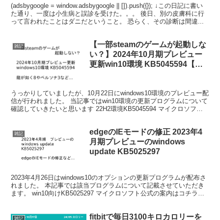
(adsbygoogle = window.adsbygoogle || []).push({}); ↓この日記に書い
た通り、一度は小生病と誤診を受けた。。。 後日、別の皮膚科に行
って言われたことはダニだということ。 恐らく、その診断は間違...
【一部steamのゲームが起動しな
雑記
い？】2024年10月期プレビュー
更新win10環境 KB5045594【ペ
ルソナ3、龍が如く8など】
うっかりしていましたが、10月22日にwindows10環境のプレビュー配
信が行われました。 当記事ではwin10環境の更新プログラムについて
確認していきたいと思います 22H2環境KB5045594 マイクロソフト
公式の案内はコチラです。...
edgeのIEモードの修正 2023年4
雑記
月期プレビューのwindows
update KB5025297
2023年4月26日はwindows10のオプションの更新プログラムが配布さ
れました。 本記事では該当プログラムについて記載させていただき
ます。 win10向けKB5025297 マイクロソフト公式の案内はコチラで
す。 ハイライトは下記です...
fitbitで毎日3100キロカロリーを
雑記