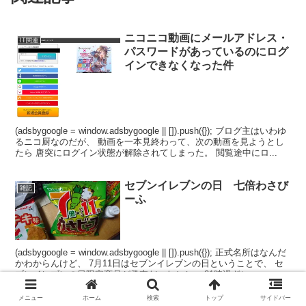
ニコニコ動画にメールアドレス・
IT関連
パスワードがあっているのにログ
インできなくなった件
(adsbygoogle = window.adsbygoogle || []).push({}); ブログ主はいわゆ
るニコ厨なのだが、 動画を一本見終わって、次の動画を見ようとし
たら 唐突にログイン状態が解除されてしまった。 閲覧途中にロ...
セブンイレブンの日 七倍わさび
雑記
ーふ
(adsbygoogle = window.adsbygoogle || []).push({}); 正式名所はなんだ
かわからんけど、 7月11日はセブンイレブンの日ということで、 セ
ブンイレブンの日限定商品が発売だったとか… 21時過ぎに...
メニュー
ホーム
検索
トップ
サイドバー